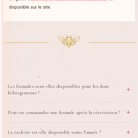
disponible sur le site.
Les formules sont-elles disponibles pour les deux
+
hébergements ?
Oui, toutes nos formules sont disponibles dans nos deux
+
Peut-on commander une formule après la réservation ?
love rooms avec spa privatif
— aussi bien dans la
Bulle
d'Amour
que dans
L'Amoré
. Quel que soit votre
Nous vous conseillons de commander le plus tôt possible !
+
hébergement, votre cocon peut être personnalisé selon vos
La raclette est-elle disponible toute l'année ?
Nos formules font appel à des prestataires locaux qui ont