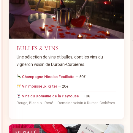
BULLES & VINS
Une sélection de vins et bulles, dont les vins du
vigneron voisin de Durban-Corbières.
Champagne Nicolas Feuillatte
— 50€
Vin mousseux Kriter
— 20€
Vins du Domaine de la Peyrouse
— 10€
Rouge, Blanc ou Rosé — Domaine voisin à Durban-Corbières
NOUVEAUTÉ