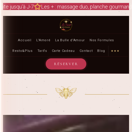
sage duo, planche gourmande, boissons...
Décoration ro
Accueil
L'Amoré
La Bulle d'Amour
Nos Formules
Resto&Plus
Tarifs
Carte Cadeau
Contact
Blog
★★★
RÉSERVER