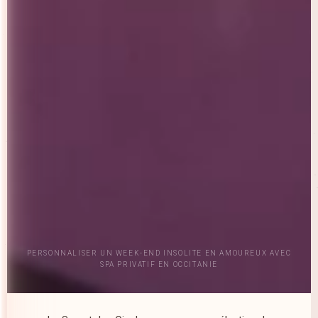
PERSONNALISER UN WEEK-END INSOLITE EN AMOUREUX AVEC
SPA PRIVATIF EN OCCITANIE